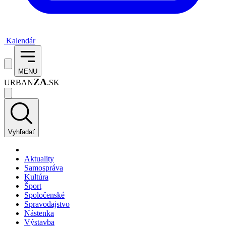
Kalendár
MENU
ZA
URBAN
.SK
Vyhľadať
Aktuality
Samospráva
Kultúra
Šport
Spoločenské
Spravodajstvo
Nástenka
Výstavba