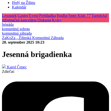
Hrdý na Žilinu
Kalendár
Lesopark
Gastro
Event
Prehliadka
Hudba
Smer Klub 77
Turistická
informačná kancelária
Diskusia
Kvízy
brigáda
komunitná sobota
komunitná záhrada
ZaKoZa - Žilinská Komunitná Záhrada
20. september 2025 10:23
Jesenná brigadienka
Karol Čepec
Zdieľat: