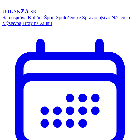
ZA
URBAN
.SK
Samospráva
Kultúra
Šport
Spoločenské
Spravodajstvo
Nástenka
Výstavba
Hrdý na Žilinu