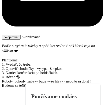
Skopírované!
Skopírovať
Poďte si vyhrnúť rukávy a opäť kus zveľadiť náš kúsok raja na
sídlisku ❤️.
Plánujeme:
1. Vyplieť, čo treba.
2. Opraviť chodníčky - vysypať štiepkou.
3. Natrieť konštrukciu po holdačkách.
4. Rôzne 🙂
Roboty, pohody, zábavy bude vyše hlavy - nebojte sa dôjsť!
Budeme sa tešiť 🌞
Používame cookies