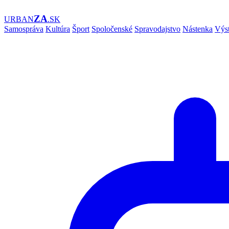
ZA
URBAN
.SK
Samospráva
Kultúra
Šport
Spoločenské
Spravodajstvo
Nástenka
Výs