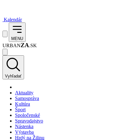
Kalendár
MENU
ZA
URBAN
.SK
Vyhľadať
Aktuality
Samospráva
Kultúra
Šport
Spoločenské
Spravodajstvo
Nástenka
Výstavba
Hrdý na Žilinu